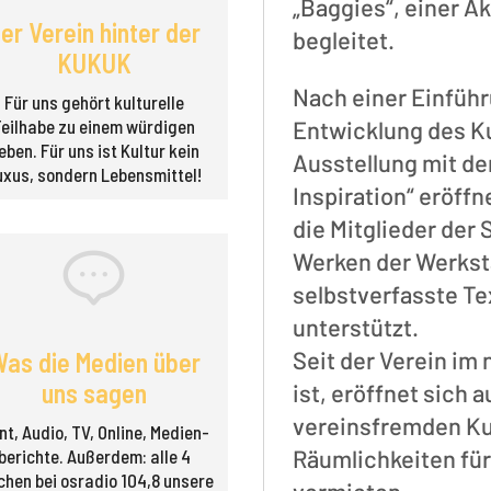
„Baggies“, einer A
er Verein hinter der
begleitet.
KUKUK
Nach einer Einführ
Für uns gehört kulturelle
Teilhabe zu einem würdigen
Entwicklung des Ku
eben. Für uns ist Kultur kein
Ausstellung mit de
uxus, sondern Lebensmittel!
Inspiration“ eröffn
die Mitglieder der 
Werken der Werkst
selbstverfasste Te
unterstützt.
Seit der Verein im
as die Medien über
uns sagen
ist, eröffnet sich 
vereinsfremden Ku
nt, Audio, TV, Online, Medien­
Räumlichkeiten fü
berichte. Außerdem: alle 4
hen bei osradio 104,8 unsere