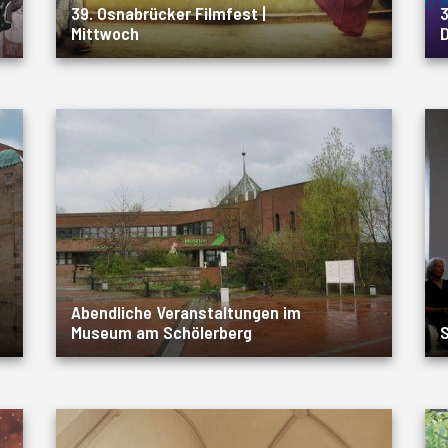
39. Osnabrücker Filmfest |
3
Mittwoch
D
Abendliche Veranstaltungen im
Museum am Schölerberg