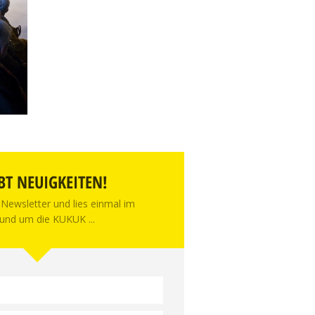
BT NEUIGKEITEN!
Newsletter und lies einmal im
und um die KUKUK ...