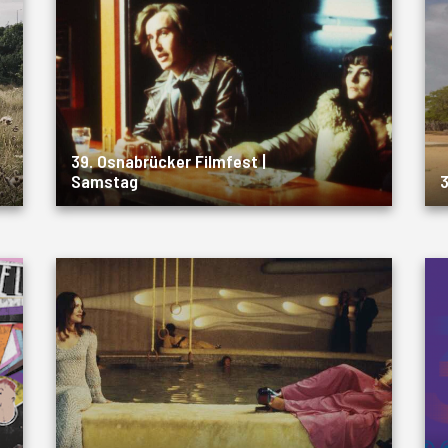
39. Osnabrücker Filmfest |
Samstag
3