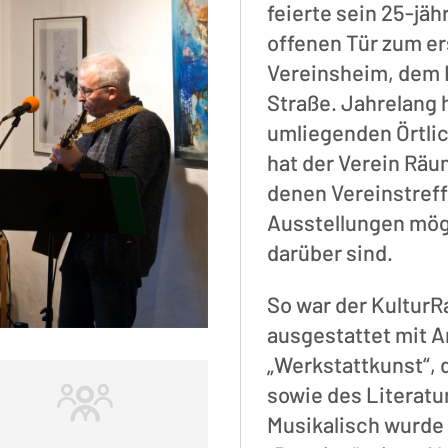
feierte sein 25-jä
offenen Tür zum er
Vereinsheim, dem 
Straße. Jahrelang h
umliegenden Örtlic
hat der Verein Räu
denen Vereinstref
Ausstellungen mögl
darüber sind.
So war der Kultur
ausgestattet mit A
„Werkstattkunst“, 
sowie des Literatur
Musikalisch wurde 