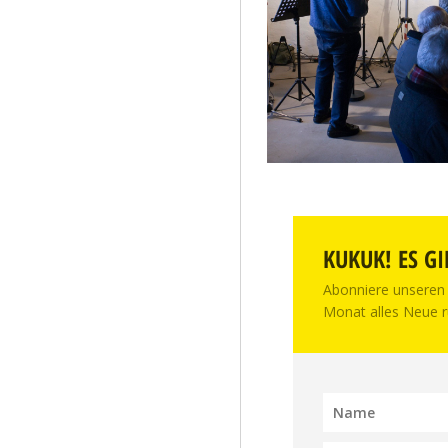
KUKUK! ES GI
Abonniere unseren 
Monat alles Neue r