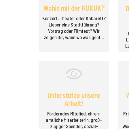
Wohin mit der KUKUK?
D
Konzert, Theater oder Kabarett?
Lieber eine Stadt­führung?
Vortrag oder Filmfest? Wir
zeigen Dir, wann wo was geht…
L
L
Unterstütze unsere
W
Arbeit!
Förderndes Mitglied, ehren­
Pri
amtliche Mitarbeiterin, groß­
zügiger Spender, sozial­
Woc