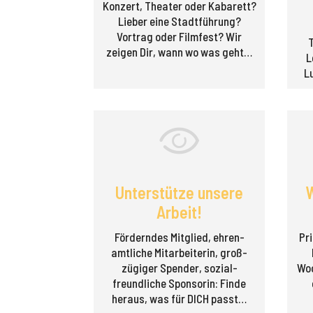
Konzert, Theater oder Kabarett?
Lieber eine Stadt­führung?
Vortrag oder Filmfest? Wir
zeigen Dir, wann wo was geht…
L
L
Unterstütze unsere
W
Arbeit!
Förderndes Mitglied, ehren­
Pri
amtliche Mitarbeiterin, groß­
zügiger Spender, sozial­
Woc
freundliche Sponsorin: Finde
heraus, was für DICH passt…