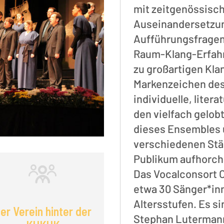
mit zeitgenössisch
Auseinandersetzun
Aufführungsfragen
Raum-Klang-Erfah
zu großartigen Kla
Markenzeichen des
individuelle, liter
den vielfach gelo
dieses Ensembles u
verschiedenen Stä
Publikum aufhorche
Das Vocalconsort O
etwa 30 Sänger*in
Altersstufen. Es si
er Verein hinter der
Stephan Lutermann