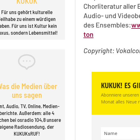
KUKUK
Chorliteratur aller
Für uns gehört kulturelle
Audio- und Videob
Teilhabe zu einem würdigen
des Ensembles:
ww
eben. Für uns ist Kultur kein
uxus, sondern Lebensmittel!
ton
Copyright: Vokalc
KUKUK! ES GI
as die Medien über
uns sagen
Abonniere unseren 
Monat alles Neue r
nt, Audio, TV, Online, Medien­
berichte. Außerdem: alle 4
hen bei osradio 104,8 unsere
eigene Radio­sendung, der
KUKUKsRUF!