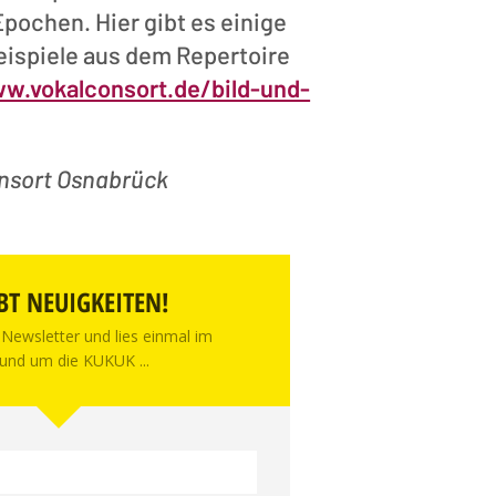
 Epochen. Hier gibt es einige
eispiele aus dem Repertoire
w.vokalconsort.de/bild-und-
onsort Osnabrück
BT NEUIGKEITEN!
Newsletter und lies einmal im
und um die KUKUK ...