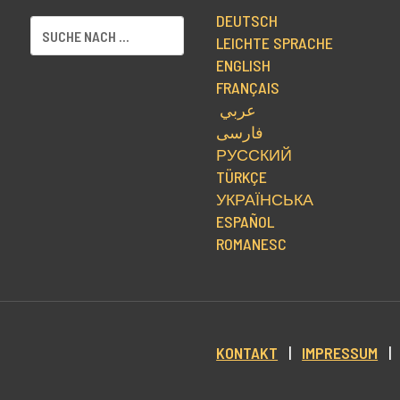
DEUTSCH
LEICHTE SPRACHE
ENGLISH
FRANÇAIS
عربي
فارسی
РУССКИЙ
TÜRKÇE
УКРАЇНСЬКА
ESPAÑOL
ROMANESC
KONTAKT
|
IMPRESSUM