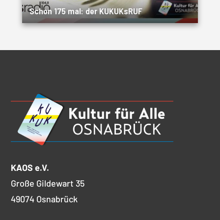
Schon 175 mal: der KUKUKsRUF
KAOS e.V.
Große Gildewart 35
49074 Osnabrück