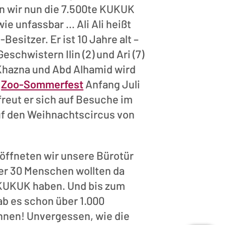
n wir nun die 7.500te KUKUK
ie unfassbar … Ali Ali heißt
esitzer. Er ist 10 Jahre alt –
eschwistern Ilin (2) und Ari (7)
Khazna und Abd Alhamid wird
s
Zoo-Sommerfest
Anfang Juli
reut er sich auf Besuche im
uf den Weihnachtscircus von
 öffneten wir unsere Bürotür
er 30 Menschen wollten da
 KUKUK haben. Und bis zum
b es schon über 1.000
nen! Unvergessen, wie die