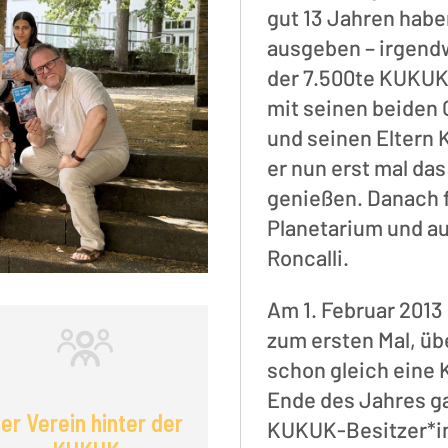
gut 13 Jahren habe
ausgeben – irgendw
der 7.500te KUKUK-B
mit seinen beiden G
und seinen Eltern 
er nun erst mal da
genießen. Danach f
Planetarium und a
Roncalli.
Am 1. Februar 2013
zum ersten Mal, üb
schon gleich eine
Ende des Jahres ga
er Verein hinter der
KUKUK-Besitzer*in