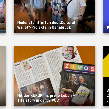
Meilensteintreffen des „Cultural
Wallet“-Projekts in Osnabrück
K
A
Mit der KUKUK ins pralle Leben –
Z
Titelstory in der „ZIVOS“
„