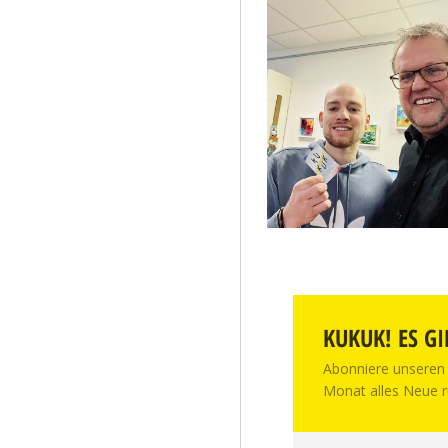
KUKUK! ES GI
Abonniere unseren 
Monat alles Neue r