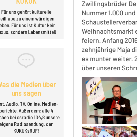
KUKUK
Zwillingsbrüder De
Nummer 1.000 und 
Für uns gehört kulturelle
Teilhabe zu einem würdigen
Schaustellerverba
eben. Für uns ist Kultur kein
Weihnachtsmarkt e
uxus, sondern Lebensmittel!
feiern. Anfang 201
zehnjährige Maja di
es munter weiter. 
über unseren Schre
as die Medien über
uns sagen
nt, Audio, TV, Online, Medien­
berichte. Außerdem: alle 4
hen bei osradio 104,8 unsere
eigene Radio­sendung, der
KUKUKsRUF!