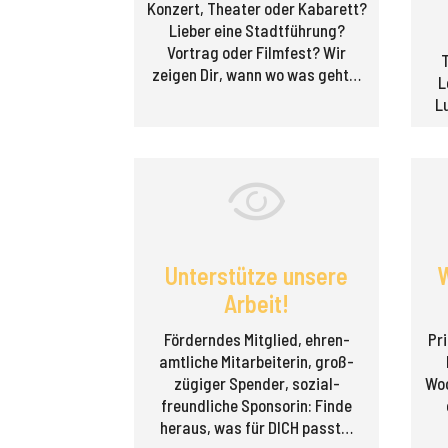
Konzert, Theater oder Kabarett?
Lieber eine Stadt­führung?
Vortrag oder Filmfest? Wir
zeigen Dir, wann wo was geht…
L
L
Unterstütze unsere
W
Arbeit!
Förderndes Mitglied, ehren­
Pri
amtliche Mitarbeiterin, groß­
zügiger Spender, sozial­
Woc
freundliche Sponsorin: Finde
heraus, was für DICH passt…