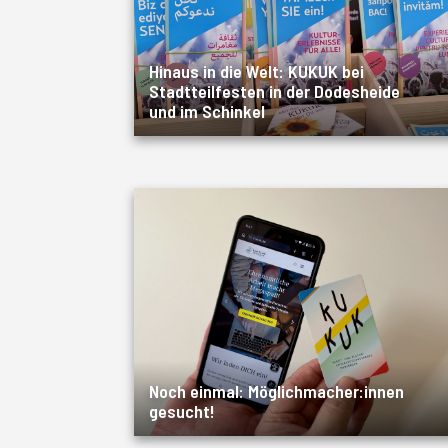
Hinaus in die Welt: KUKUK bei
Stadtteilfesten in der Dodesheide
und im Schinkel
Noch einmal: Möglichmacher:innen
gesucht!