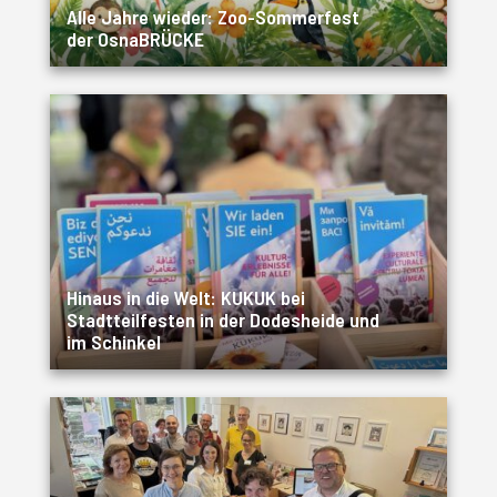
Alle Jahre wieder: Zoo-Sommerfest
der OsnaBRÜCKE
Hinaus in die Welt: KUKUK bei
Stadtteilfesten in der Dodesheide und
im Schinkel