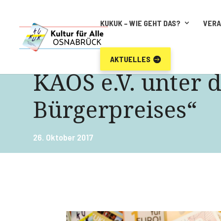
KUKUK – WIE GEHT DAS?
VER
AKTUELLES
KAOS e.V. unter 
Bürgerpreises“
26. Oktober 2017