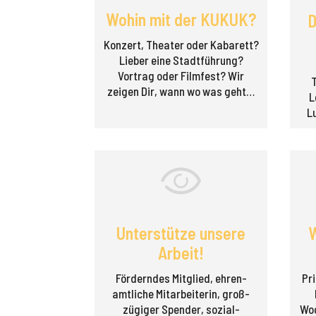
Wohin mit der KUKUK?
D
Konzert, Theater oder Kabarett?
Lieber eine Stadt­führung?
Vortrag oder Filmfest? Wir
zeigen Dir, wann wo was geht…
L
L
Unterstütze unsere
W
Arbeit!
Förderndes Mitglied, ehren­
Pri
amtliche Mitarbeiterin, groß­
zügiger Spender, sozial­
Woc