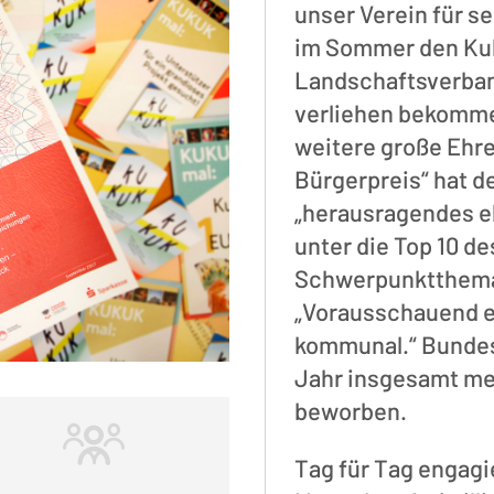
unser Verein für s
im Sommer den Kul
Landschaftsverba
verliehen bekomme
weitere große Ehre
Bürgerpreis“ hat d
„herausragendes 
unter die Top 10 d
Schwerpunktthema
„Vorausschauend eng
kommunal.“ Bundes
Jahr insgesamt meh
beworben.
Tag für Tag engagie