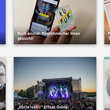
Noch einmal: Möglichmacher:innen
M
gesucht!
T
„Hütte rockt!“ öffnet Online-