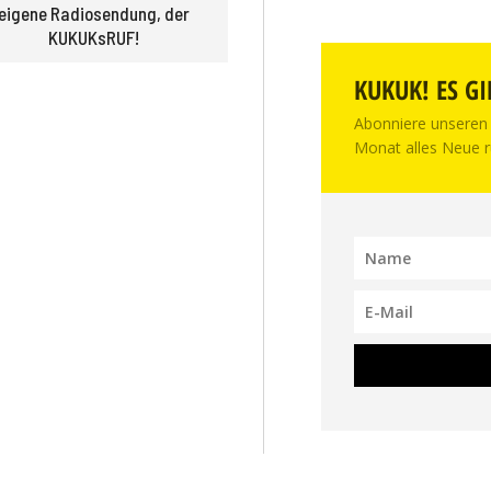
eigene Radio­sendung, der
KUKUKsRUF!
KUKUK! ES GI
Abonniere unseren 
Monat alles Neue r