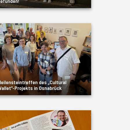
efunden!
eilensteintreffen des „Cultural
allet“-Projekts in Osnabrück