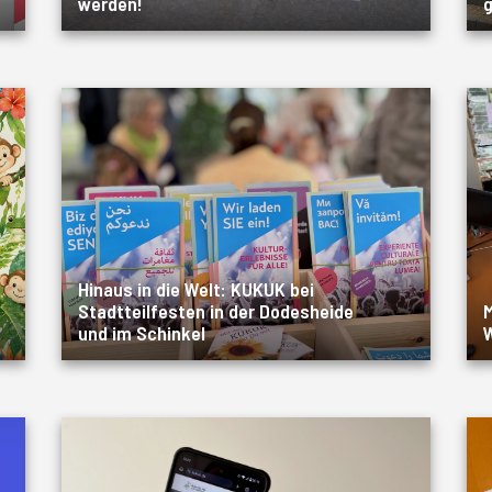
werden!
g
Hinaus in die Welt: KUKUK bei
Stadtteilfesten in der Dodesheide
M
und im Schinkel
W