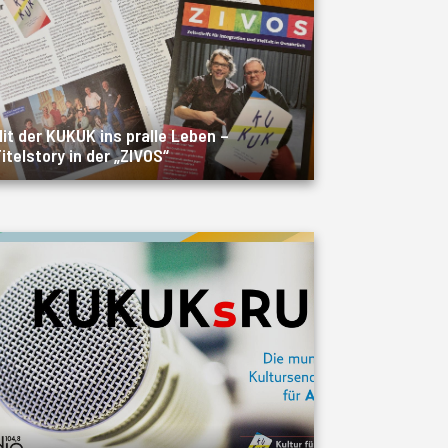
it der KUKUK ins pralle Leben –
itelstory in der „ZIVOS“