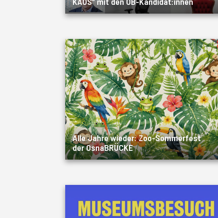
KAOS“ mit den OB-Kandidat:innen
Alle Jahre wieder: Zoo-Sommerfest
der OsnaBRÜCKE