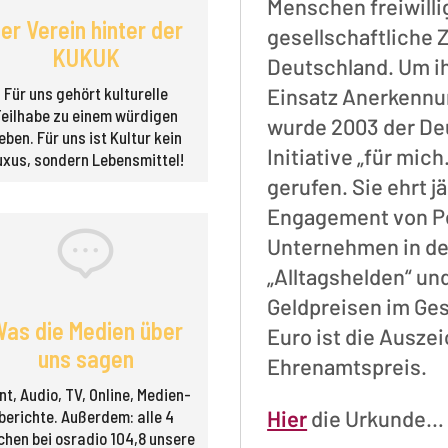
Menschen freiwillig
er Verein hinter der
gesellschaftliche
KUKUK
Deutschland. Um i
Für uns gehört kulturelle
Einsatz Anerkennu
Teilhabe zu einem würdigen
wurde 2003 der De
eben. Für uns ist Kultur kein
Initiative „für mich
uxus, sondern Lebensmittel!
gerufen. Sie ehrt 
Engagement von Pe
Unternehmen in de
„Alltagshelden“ un
Geldpreisen im Ge
as die Medien über
Euro ist die Ausze
uns sagen
Ehrenamtspreis.
nt, Audio, TV, Online, Medien­
Hier
die Urkunde…
berichte. Außerdem: alle 4
hen bei osradio 104,8 unsere