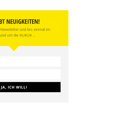
BT NEUIGKEITEN!
Newsletter und lies einmal im
und um die KUKUK ...
JA, ICH WILL!