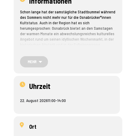
Informationen
Schon lange hat der samstägliche Stadtbummel während
des Sommers nicht mehr nur für die Osnabrücker*innen
Kultstatus. Auch in der Region hat es sich
herumgesprochen: Osnabrück bietet an den Samstagen
der warmen Monate ein abwechslungsreiches kulturelles
Angebot rund um seinen idyllischen Wochenmarkt, in der
historischen Altstadt und in der Fußgängerzone.
Den Urlaub zu Hause versüßen den Osnabrücker*innen
musikalische und künstlerische Genussreisen zu, nach
MEHR
und durch Singer-Songwriter, Blues-, Folk-, Dixieland-
Musik und andere…
Die Samstagvormittage in der Osnabrücker Innenstadt
Uhrzeit
locken von Juni bis August mit bunter, fröhlicher
kultureller Vielfalt: Jongleure, Märchenerzähler*innen,
Varieté- sowie Kleinkünstler*innen und viele mehr
22. August 2026
11:00
-
14:00
werden die Plätze, Straßen und Gassen rund um den
Wochenmarkt und die historische Altstadt zu ihrer
mobilen Bühne machen.
Ort