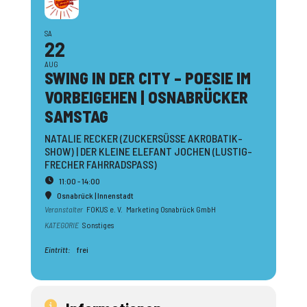
SA
22
AUG
SWING IN DER CITY – POESIE IM
VORBEI­GEHEN | OSNA­BRÜCKER
SAMSTAG
NATALIE RECKER (ZUCKERSÜSSE AKROBATIK-S
HOW) | DER KLEINE ELEFANT JOCHEN (LUSTIG-F
RECHER FAHRRADSPASS)
11:00 - 14:00
Osnabrück | Innenstadt
Veranstalter
FOKUS e. V.
Marketing Osnabrück GmbH
KATEGORIE
Sonstiges
Eintritt:
frei