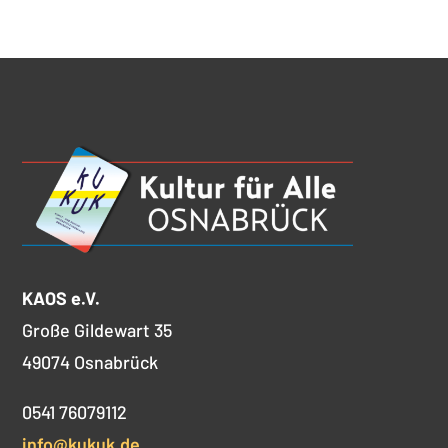
KAOS e.V.
Große Gildewart 35
49074 Osnabrück
0541 76079112
info@kukuk.de