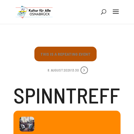
THIS IS A REPEATING EVENT
8. AUGUST 2026 13:30
SPINN­TREFF