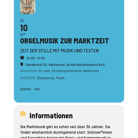
DO
10
SEP
ORGELMUSIK ZUR MARKTZEIT
ZEIT DER STILLE MIT MUSIK UND TEXTEN
10:30 - 11:00
Osnabrück | St. Katharinen
, An der Katharinenkirche 8
Veranstalter
Ev.-luth. Kirchengemeinde St. Katharinen
KATEGORIE
Begegnung,
Musik
Eintritt:
frei
Informationen
Die Marktmusik gibt es schon seit über 30 Jahren. Sie
findet wöchentlich durchgehend statt. Solisten*innen
und Ensembles bieten mit Orgel- und Kammermusik in