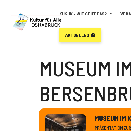
KUKUK – WIE GEHT DAS?
VER
AKTUELLES
MUSEUM I
BERSENBR
MUSEUM IM 
PRÄSENTATION ZUR