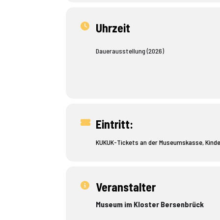
Öffnungszeiten
:
Do.-Sa. 14-17 Uhr
Uhrzeit
So. 11-17 Uhr
Dauerausstellung (2026)
Eintritt:
KUKUK-Tickets an der Museumskasse, Kinder
Veranstalter
Museum im Kloster Bersenbrück