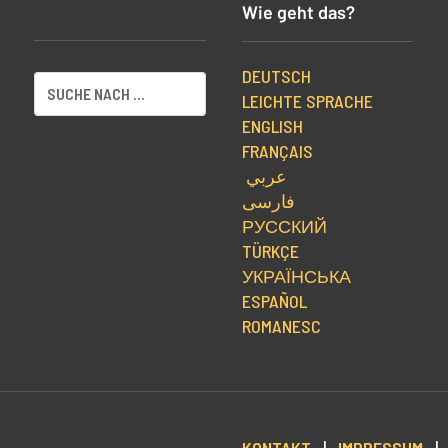
Wie geht das?
DEUTSCH
LEICHTE SPRACHE
ENGLISH
FRANÇAIS
عربي
فارسی
РУССКИЙ
TÜRKÇE
УКРАЇНСЬКА
ESPAÑOL
ROMANESC