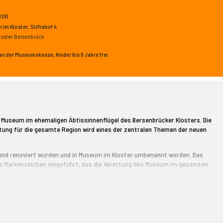
026)
 im Kloster
, Stiftshof 4
loster Bersenbrück
n der Museumskasse, Kinder bis 6 Jahre frei
s Museum im ehemaligen Äbtissinnenflügel des Bersenbrücker Klosters. Die
ung für die gesamte Region wird eines der zentralen Themen der neuen
 und renoviert wurden und in Museum im Kloster umbenannt worden. Das
s Markenzeichen eingeführt, das die Verortung des Museum im gesamten
chquerung der Klosterpforte verdeutlicht.
chte des Altkreises Bersenbrück und hat eine vielfältige
aten und Spuren im Gebäude nachvollzogen werden kann.
ahren, die die Besucher*innen mit Hilfe der drei Museumsgefährten Äbtissin
 Rothert erkunden können.