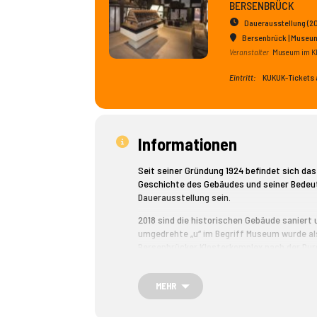
BERSENBRÜCK
Dauerausstellung (2
Bersenbrück | Museum
Veranstalter
Museum im K
Eintritt:
KUKUK-Tickets a
Informationen
Seit seiner Gründung 1924 befindet sich da
Geschichte des Gebäudes und seiner Bedeut
Dauerausstellung sein.
2018 sind die historischen Gebäude saniert
umgedrehte „u“ im Begriff Museum wurde al
Bersenbrücker Klosterkomplex nach der Dur
Das Museum konzentriert sich auf die Geschi
Nutzungsgeschichte, die anhand von Expon
MEHR
Die Dauerausstellung zeigt Werke aus 700 J
von Moltke, Amtmann Niemeyer und Landrat