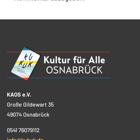
KAOS e.V.
Große Gildewart 35
49074 Osnabrück
0541 76079112
info@kukuk.de