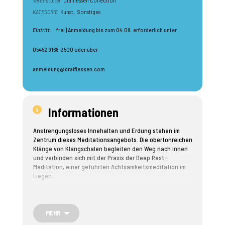
Veranstalter
Draiflessen Collection
KATEGORIE
Kunst,
Sonstiges
Eintritt:
frei | Anmeldung bis zum 04.08. erforderlich unter
05452 9168-3500 oder über
anmeldung@draiflessen.com
Informationen
Anstrengungsloses Innehalten und Erdung stehen im
Zentrum dieses Meditationsangebots. Die obertonreichen
Klänge von Klangschalen begleiten den Weg nach innen
und verbinden sich mit der Praxis der Deep Rest-
Meditation, einer geführten Achtsamkeitsmeditation im
Liegen.
Während der Meditation schaltet das Nervensystem vom
Aktivitäts‑ in den Ruhemodus: Körper und Geist dürfen
tief entspannen und Raum für geerdete Präsenz kann
MEHR
entstehen.