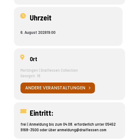
Die Einheit beginnt um 19 Uhr, direkt im Anschluss an die
Kurator*innenführung. Nach dem Einrichten des Platzes
Uhrzeit
(im Saal mit Blick in den Park) folgt eine etwa 40-minütige
Meditation.
Anschließend besteht die Möglichkeit, sich bei einem Tee
6. August 2026
19:00
auszutauschen.
Ort
Mettingen | Draiflessen Collection
Georgstr. 18
ANDERE VERANSTALTUNGEN
Eintritt:
frei | Anmeldung bis zum 04.08. erforderlich unter 05452
9168-3500 oder über
anmeldung@draiflessen.com