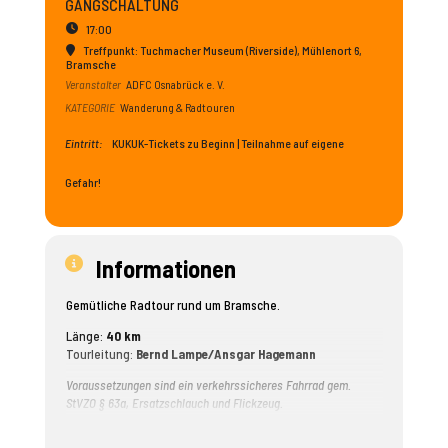
GANGSCHALTUNG
17:00
Treffpunkt: Tuchmacher Museum (Riverside)
, Mühlenort 6,
Bramsche
Veranstalter
ADFC Osnabrück e. V.
KATEGORIE
Wanderung & Radtouren
Eintritt:
KUKUK-Tickets zu Beginn | Teilnahme auf eigene
Gefahr!
Informationen
Gemütliche Radtour rund um Bramsche.
Länge:
40 km
Tourleitung:
Bernd Lampe
/
Ansgar Hagemann
Voraussetzungen sind ein verkehrssicheres Fahrrad gem.
StVZO § 63a, Ersatzschlauch und Flickzeug.
Die ADFC-Tourenleiter*innen nehmen allein in Osnabrück