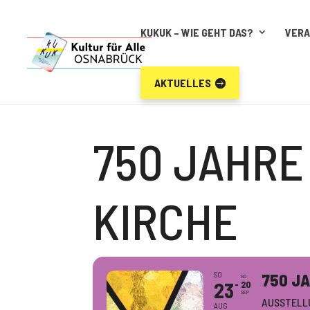
KUKUK – WIE GEHT DAS?
VER
AKTUELLES
750 JAHRE
KIRCHE
SO
750 JA
SO
23
20
SEP
AUSSTELL
AUG