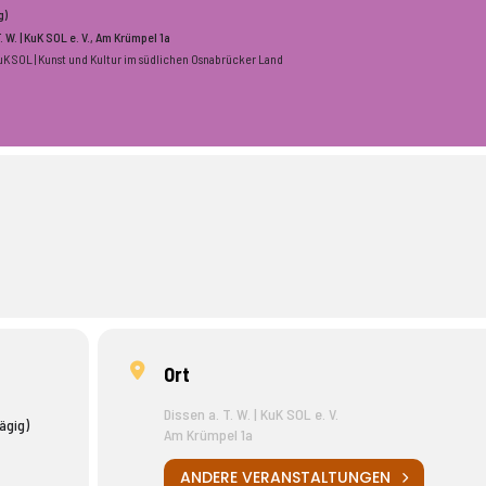
g)
. W. | KuK SOL e. V.
, Am Krümpel 1a
uK SOL | Kunst und Kultur im südlichen Osnabrücker Land
Ort
Dissen a. T. W. | KuK SOL e. V.
ägig)
Am Krümpel 1a
ANDERE VERANSTALTUNGEN