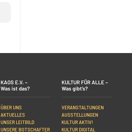
KAOS E.V. –
KULTUR FÜR ALLE –
Was ist das?
Was gibt’s?
ÜBER UNS
VERANSTALTUNGEN
AKTUELLES
AUSSTELLUNGEN
UNSER LEITBILD
KULTUR AKTIV!
UNSERE BOTSCHAFTER
KULTUR DIGITAL