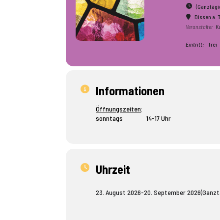
(Ganztägi
Dissen a. T
Veranstalter
K
Eintritt:
frei
Informationen
Öffnungszeiten
:
sonntags 14-17 Uhr
Uhrzeit
23. August 2026
-
20. September 2026
(Ganzt