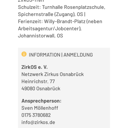
Schulzeit: Turnhalle Rosenplatzschule,
Spichernstraße (Zugang), OS |
Ferienzeit: Willy-Brandt-Platz (neben
Arbeitsagentur/Jobcenter),
Johannistorwall, OS
INFORMATION | ANMELDUNG
ic
on
ZirkOS e. V.
_i
Netzwerk Zirkus Osnabrück
nf
o
Heinrichstr. 77
ic
49080 Osnabrück
on
Ansprechperson:
Sven Möllenhoff
0175 3780682
info@zirkos.de