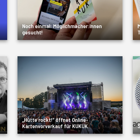
Noch einmal: Möglichmacher:innen
M
gesucht!
T
„Hütte rockt!“ öffnet Online-
Kartenvorverkauf für KUKUK
S