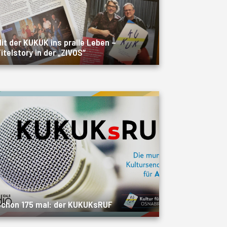
it der KUKUK ins pralle Leben –
itelstory in der „ZIVOS“
chon 175 mal: der KUKUKsRUF