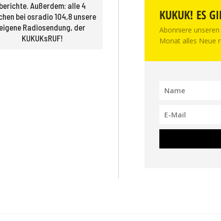
berichte. Außerdem: alle 4
KUKUK! ES GI
hen bei osradio 104,8 unsere
eigene Radio­sendung, der
Abonniere unseren 
KUKUKsRUF!
Monat alles Neue r