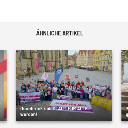
ÄHNLICHE ARTIKEL
Osnabrück soll STADT FÜR ALLE
7
werden!
g