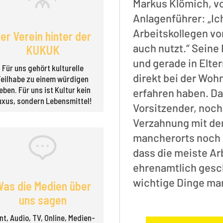
Markus Klömich, v
Anlagenführer: „Ic
Arbeitskollegen vo
er Verein hinter der
auch nutzt.“ Seine
KUKUK
und gerade in Elter
Für uns gehört kulturelle
direkt bei der Wo
Teilhabe zu einem würdigen
eben. Für uns ist Kultur kein
erfahren haben. Da
uxus, sondern Lebensmittel!
Vorsitzender, noc
Verzahnung mit de
mancherorts noch 
dass die meiste Ar
ehrenamtlich gesch
wichtige Dinge ma
as die Medien über
uns sagen
nt, Audio, TV, Online, Medien­