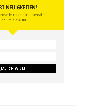
BT NEUIGKEITEN!
Newsletter und lies einmal im
und um die KUKUK ...
JA, ICH WILL!