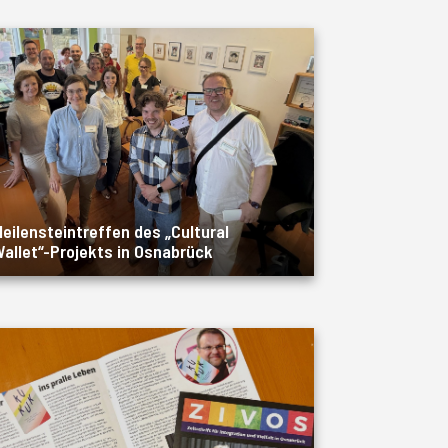
eilensteintreffen des „Cultural
allet“-Projekts in Osnabrück