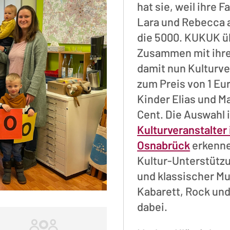
hat sie, weil ihre
Lara und Rebecca 
die 5000. KUKUK 
Zusammen mit ihre
damit nun Kulturve
zum Preis von 1 Eu
Kinder Elias und M
Cent. Die Auswahl 
Kulturveranstalter
Osnabrück
erkenne
Kultur-Unterstützu
und klassischer Mu
Kabarett, Rock und
dabei.