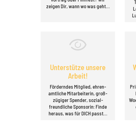
zeigen Dir, wann wo was geht…
L
L
Unterstütze unsere
W
Arbeit!
Förderndes Mitglied, ehren­
Pri
amtliche Mitarbeiterin, groß­
zügiger Spender, sozial­
Woc
freundliche Sponsorin: Finde
heraus, was für DICH passt…