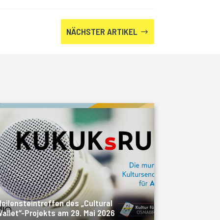
NÄCHSTER ARTIKEL
$
eilensteintreffen des „Cultural
allet“-Projekts am 29. Mai 2026