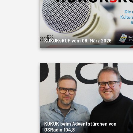
KUKUKsRUF vom 06. März 2026
KUKUK beim Adventstürchen von
OSRadio 104,8