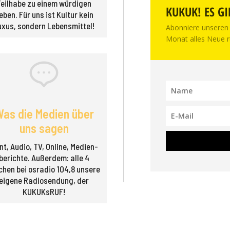
Teilhabe zu einem würdigen
KUKUK! ES GI
eben. Für uns ist Kultur kein
uxus, sondern Lebensmittel!
Abonniere unseren 
Monat alles Neue r
as die Medien über
uns sagen
nt, Audio, TV, Online, Medien­
berichte. Außerdem: alle 4
hen bei osradio 104,8 unsere
eigene Radio­sendung, der
KUKUKsRUF!