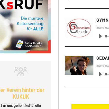
GYMN
Intervie
Audi
Playe
GEDA
Intervie
Audi
Playe
er Verein hinter der
KUKUK
Für uns gehört kulturelle