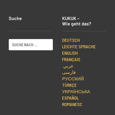
Suche
KUKUK –
Wie geht das?
DEUTSCH
LEICHTE SPRACHE
ENGLISH
FRANÇAIS
عربي
فارسی
РУССКИЙ
TÜRKÇE
УКРАЇНСЬКА
ESPAÑOL
ROMANESC