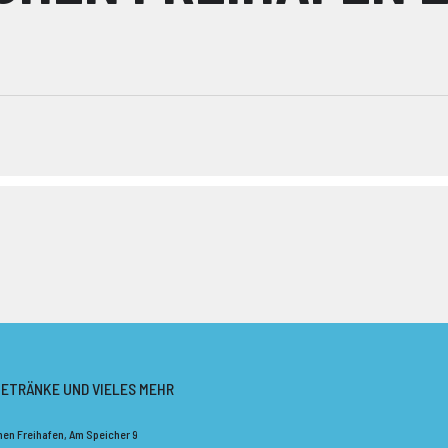
GETRÄNKE UND VIELES MEHR
chen Freihafen
, Am Speicher 9