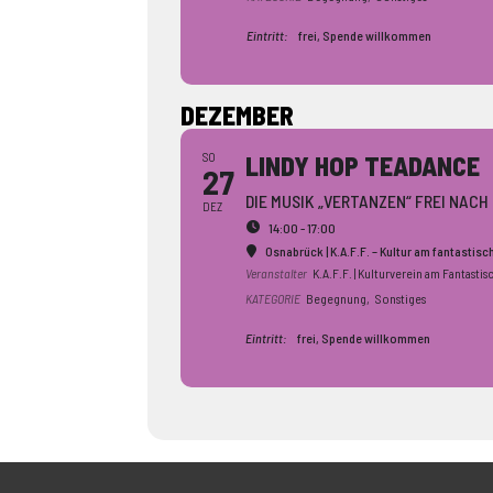
Eintritt:
frei, Spende willkommen
DEZEMBER
SO
LINDY HOP TEADANCE
27
DIE MUSIK „VERTANZEN“ FREI NAC
DEZ
14:00 - 17:00
Osnabrück | K.A.F.F. – Kultur am fantastis
Veranstalter
K.A.F.F. | Kulturverein am Fantastis
KATEGORIE
Begegnung,
Sonstiges
Eintritt:
frei, Spende willkommen