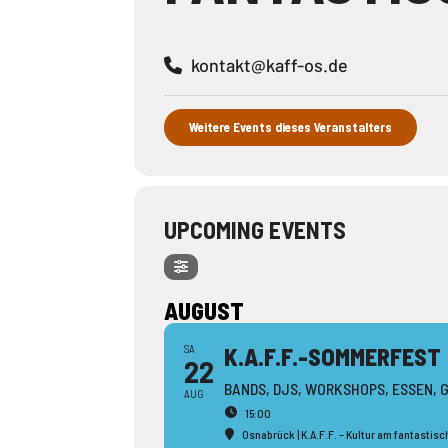
kontakt@kaff-os.de
Weitere Events dieses Veranstalters
UPCOMING EVENTS
AUGUST
SA
K.A.F.F.-SOMMERFEST
22
BANDS, DJS, WORKSHOPS, ESSEN, 
AUG
15:00
Osnabrück | K.A.F.F. – Kultur am fantastis