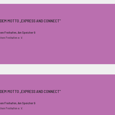
H DEM MOTTO „EXPRESS AND CONNECT“
chen Freihafen
, Am Speicher 9
chen Freihafen e. V.
H DEM MOTTO „EXPRESS AND CONNECT“
chen Freihafen
, Am Speicher 9
chen Freihafen e. V.