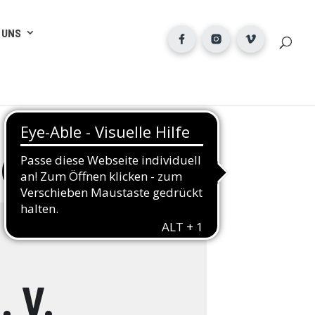
 UNS
zer
 V.