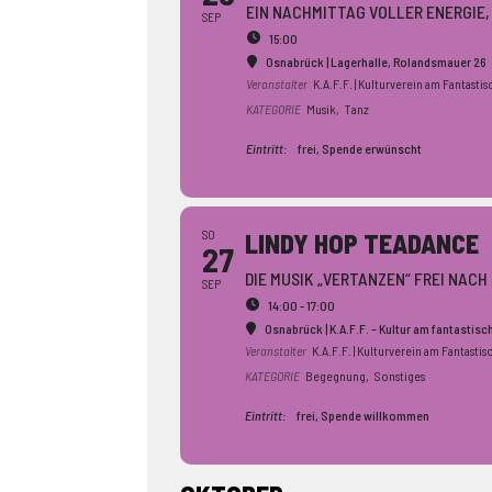
EIN NACHMITTAG VOLLER ENERGIE,
SEP
15:00
Osnabrück | Lagerhalle
, Rolandsmauer 26
Veranstalter
K.A.F.F. | Kulturverein am Fantastis
KATEGORIE
Musik,
Tanz
Eintritt:
frei, Spende erwünscht
SO
LINDY HOP TEADANCE
27
DIE MUSIK „VERTANZEN“ FREI NAC
SEP
14:00 - 17:00
Osnabrück | K.A.F.F. – Kultur am fantastis
Veranstalter
K.A.F.F. | Kulturverein am Fantastis
KATEGORIE
Begegnung,
Sonstiges
Eintritt:
frei, Spende willkommen