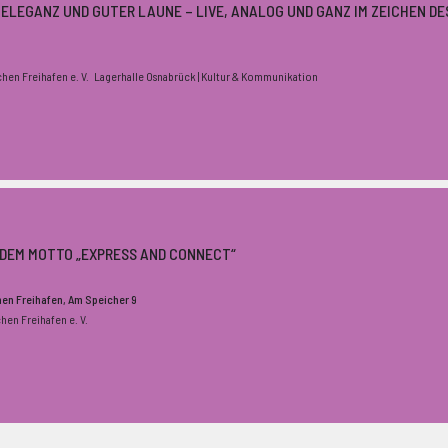
 ELEGANZ UND GUTER LAUNE – LIVE, ANALOG UND GANZ IM ZEICHEN DE
chen Freihafen e. V.
Lagerhalle Osnabrück | Kultur & Kommunikation
H DEM MOTTO „EXPRESS AND CONNECT“
chen Freihafen
, Am Speicher 9
chen Freihafen e. V.