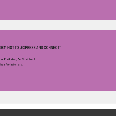
H DEM MOTTO „EXPRESS AND CONNECT“
chen Freihafen
, Am Speicher 9
chen Freihafen e. V.