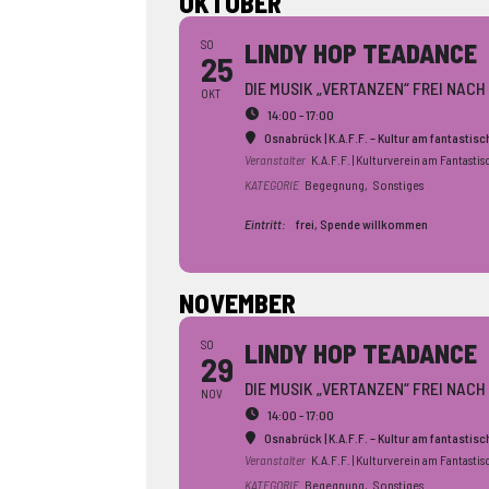
OKTOBER
SO
LINDY HOP TEADANCE
25
DIE MUSIK „VERTANZEN“ FREI NAC
OKT
14:00 - 17:00
Osnabrück | K.A.F.F. – Kultur am fantastis
Veranstalter
K.A.F.F. | Kulturverein am Fantastis
KATEGORIE
Begegnung,
Sonstiges
Eintritt:
frei, Spende willkommen
NOVEMBER
SO
LINDY HOP TEADANCE
29
DIE MUSIK „VERTANZEN“ FREI NAC
NOV
14:00 - 17:00
Osnabrück | K.A.F.F. – Kultur am fantastis
Veranstalter
K.A.F.F. | Kulturverein am Fantastis
KATEGORIE
Begegnung,
Sonstiges