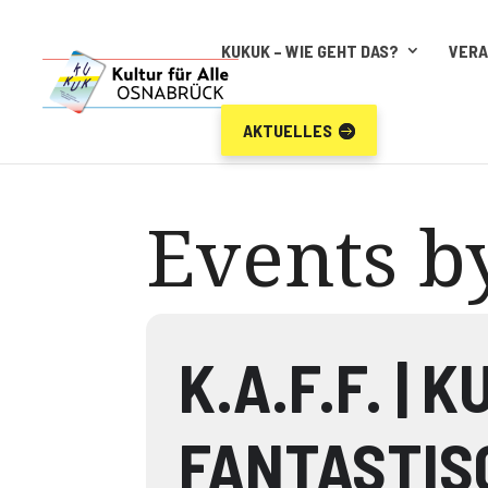
KUKUK – WIE GEHT DAS?
VER
AKTUELLES
Events by
K.A.F.F. |
FANTASTISC