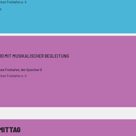
chen Freihafen e. V.
z
RD MIT MUSIKALISCHER BEGLEITUNG
chen Freihafen
, Am Speicher 9
chen Freihafen e. V.
MITTAG