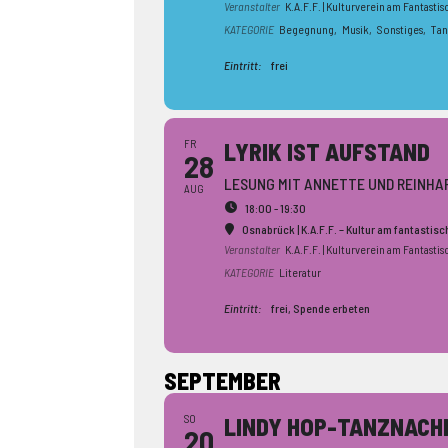
Veranstalter
K.A.F.F. | Kulturverein am Fantastis
KATEGORIE
Begegnung,
Musik,
Sonstiges,
Tan
Eintritt:
frei
FR
LYRIK IST AUFSTAND
28
LESUNG MIT ANNETTE UND REINHA
AUG
18:00 - 19:30
Osnabrück | K.A.F.F. – Kultur am fantastis
Veranstalter
K.A.F.F. | Kulturverein am Fantastis
KATEGORIE
Literatur
Eintritt:
frei, Spende erbeten
SEPTEMBER
SO
LINDY HOP-TANZ­NACH
20