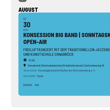
AUGUST
SO
30
AUG
KONSESSION BIG BAND | SONNTAGS
OPEN-AIR
FREILUFTKONZERT MIT DEM TRADITIONELLEN JAZZENS
UND KUNSTSCHULE OSNABRÜCK
17:00
Osnabrück | Gertrudenkirche (Schäferbrunnen)
, Gertrudenring 19
Veranstalter
Sonntagskonzerte | Kultur am Gertrudenberg e. V.
KATEGORIE
Musik
Eintritt:
frei