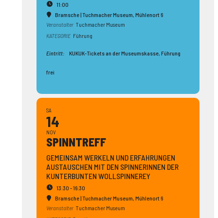
11:00
Bramsche | Tuchmacher Museum
, Mühlenort 6
Veranstalter
Tuchmacher Museum
KATEGORIE
Führung
Eintritt:
KUKUK-Tickets an der Museumskasse, Führung
frei
SA
14
NOV
SPINN­TREFF
GEMEINSAM WERKELN UND ERFAHRUNGEN
AUSTAUSCHEN MIT DEN SPINNERINNEN DER
KUNTERBUNTEN WOLLSPINNEREY
13:30 - 16:30
Bramsche | Tuchmacher Museum
, Mühlenort 6
Veranstalter
Tuchmacher Museum