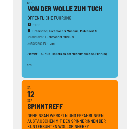
SEP
VON DER WOLLE ZUM TUCH
ÖFFENTLICHE FÜHRUNG
11:00
Bramsche | Tuchmacher Museum
, Mühlenort 6
Veranstalter
Tuchmacher Museum
KATEGORIE
Führung
Eintritt:
KUKUK-Tickets an der Museumskasse, Führung
frei
SA
12
SEP
SPINN­TREFF
GEMEINSAM WERKELN UND ERFAHRUNGEN
AUSTAUSCHEN MIT DEN SPINNERINNEN DER
KUNTERBUNTEN WOLLSPINNEREY