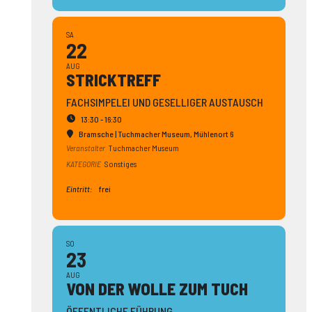
SA
22
AUG
STRICK­TREFF
FACHSIMPELEI UND GESELLIGER AUSTAUSCH
13:30 - 16:30
Bramsche | Tuchmacher Museum
, Mühlenort 6
Veranstalter
Tuchmacher Museum
KATEGORIE
Sonstiges
Eintritt:
frei
SO
23
AUG
VON DER WOLLE ZUM TUCH
ÖFFENTLICHE FÜHRUNG