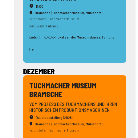
11:00
Bramsche | Tuchmacher Museum
, Mühlenort 6
Veranstalter
Tuchmacher Museum
KATEGORIE
Führung
Eintritt:
KUKUK-Tickets an der Museumskasse, Führung
frei
DEZEMBER
TUCHMACHER MUSEUM
BRAMSCHE
VOM PROZESS DES TUCHMACHENS UND IHREN
HISTORISCHEN PRODUKTIONSMASCHINEN
Dauerausstellung (2026)
Bramsche | Tuchmacher Museum
, Mühlenort 6
Veranstalter
Tuchmacher Museum