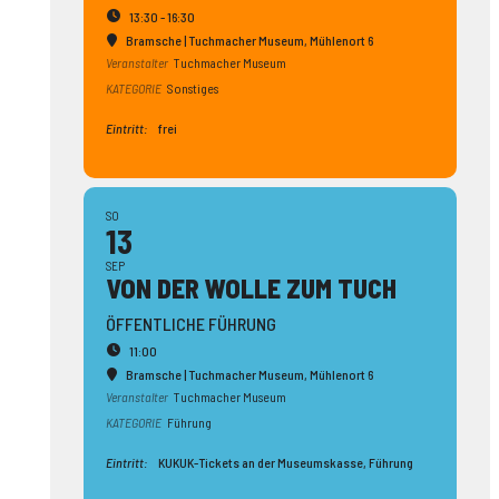
13:30 - 16:30
Bramsche | Tuchmacher Museum
, Mühlenort 6
Veranstalter
Tuchmacher Museum
KATEGORIE
Sonstiges
Eintritt:
frei
SO
13
SEP
VON DER WOLLE ZUM TUCH
ÖFFENTLICHE FÜHRUNG
11:00
Bramsche | Tuchmacher Museum
, Mühlenort 6
Veranstalter
Tuchmacher Museum
KATEGORIE
Führung
Eintritt:
KUKUK-Tickets an der Museumskasse, Führung