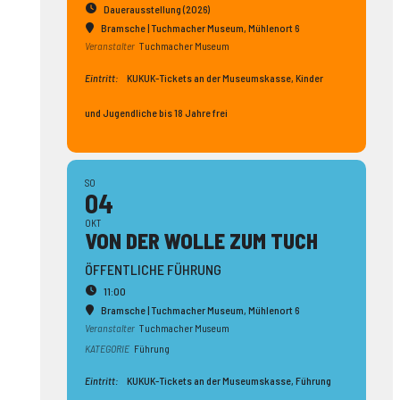
Dauerausstellung (2026)
Bramsche | Tuchmacher Museum
, Mühlenort 6
Veranstalter
Tuchmacher Museum
Eintritt:
KUKUK-Tickets an der Museumskasse, Kinder
und Jugendliche bis 18 Jahre frei
SO
04
OKT
VON DER WOLLE ZUM TUCH
ÖFFENTLICHE FÜHRUNG
11:00
Bramsche | Tuchmacher Museum
, Mühlenort 6
Veranstalter
Tuchmacher Museum
KATEGORIE
Führung
Eintritt:
KUKUK-Tickets an der Museumskasse, Führung