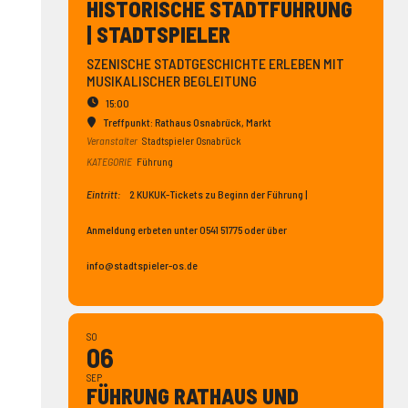
HISTO­RISCHE STADT­FÜHRUNG
| STADT­SPIELER
SZENISCHE STADTGESCHICHTE ERLEBEN MIT
MUSIKALISCHER BEGLEITUNG
15:00
Treffpunkt: Rathaus Osnabrück
, Markt
Veranstalter
Stadtspieler Osnabrück
KATEGORIE
Führung
Eintritt:
2 KUKUK-Tickets zu Beginn der Führung |
Anmeldung erbeten unter 0541 51775 oder über
info@stadtspieler-os.de
SO
06
SEP
FÜHRUNG RATHAUS UND