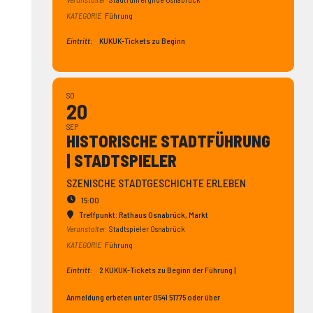
KATEGORIE
Führung
Eintritt:
KUKUK-Tickets zu Beginn
SO
20
SEP
HISTO­RISCHE STADT­FÜHRUNG
| STADT­SPIELER
SZENISCHE STADTGESCHICHTE ERLEBEN
15:00
Treffpunkt: Rathaus Osnabrück
, Markt
Veranstalter
Stadtspieler Osnabrück
KATEGORIE
Führung
Eintritt:
2 KUKUK-Tickets zu Beginn der Führung |
Anmeldung erbeten unter 0541 51775 oder über