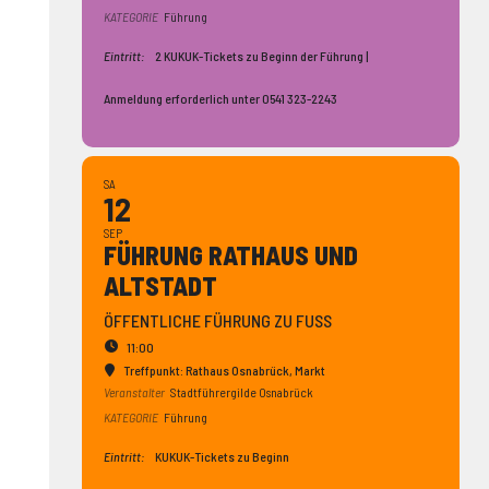
KATEGORIE
Führung
Eintritt:
2 KUKUK-Tickets zu Beginn der Führung |
Anmeldung erforderlich unter 0541 323-2243
SA
12
SEP
FÜHRUNG RATHAUS UND
ALTSTADT
ÖFFENTLICHE FÜHRUNG ZU FUSS
11:00
Treffpunkt: Rathaus Osnabrück
, Markt
Veranstalter
Stadtführergilde Osnabrück
KATEGORIE
Führung
Eintritt:
KUKUK-Tickets zu Beginn