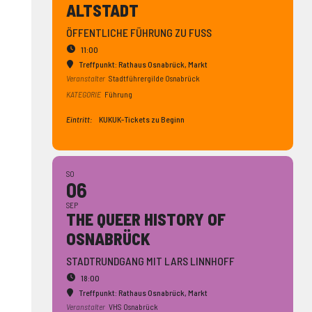
ALTSTADT
ÖFFENTLICHE FÜHRUNG ZU FUSS
11:00
Treffpunkt: Rathaus Osnabrück
, Markt
Veranstalter
Stadtführergilde Osnabrück
KATEGORIE
Führung
Eintritt:
KUKUK-Tickets zu Beginn
SO
06
SEP
THE QUEER HISTORY OF
OSNABRÜCK
STADTRUNDGANG MIT LARS LINNHOFF
18:00
Treffpunkt: Rathaus Osnabrück
, Markt
Veranstalter
VHS Osnabrück