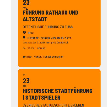
23
AUG
FÜHRUNG RATHAUS UND
ALTSTADT
ÖFFENTLICHE FÜHRUNG ZU FUSS
11:00
Treffpunkt: Rathaus Osnabrück
, Markt
Veranstalter
Stadtführergilde Osnabrück
KATEGORIE
Führung
Eintritt:
KUKUK-Tickets zu Beginn
SO
23
AUG
HISTO­RISCHE STADT­FÜHRUNG
| STADT­SPIELER
SZENISCHE STADTGESCHICHTE ERLEBEN