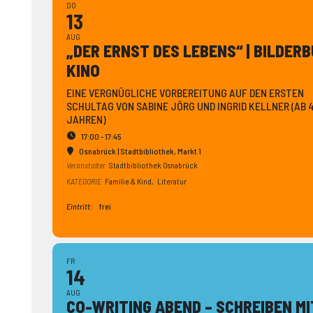
DO
13
AUG
„DER ERNST DES LEBENS“ | BILDER­
KINO
EINE VERGNÜGLICHE VORBEREITUNG AUF DEN ERSTEN
SCHULTAG VON SABINE JÖRG UND INGRID KELLNER (AB 
JAHREN)
17:00 - 17:45
Osnabrück | Stadtbibliothek
, Markt 1
Veranstalter
Stadtbibliothek Osnabrück
KATEGORIE
Familie & Kind,
Literatur
Eintritt:
frei
FR
14
AUG
CO-WRITING ABEND – SCHREIBEN MI