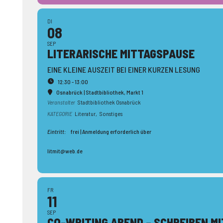
DI
08
SEP
LITERA­RISCHE MITTAGS­PAUSE
EINE KLEINE AUSZEIT BEI EINER KURZEN LESUNG
12:30 - 13:00
Osnabrück | Stadtbibliothek
, Markt 1
Veranstalter
Stadtbibliothek Osnabrück
KATEGORIE
Literatur,
Sonstiges
Eintritt:
frei | Anmeldung erforderlich über
litmit@web.de
FR
11
SEP
CO-WRITING ABEND – SCHREIBEN MI