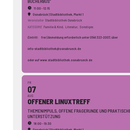
BÜCHERBUS“
11:00 - 12:15
Osnabrück | Stadtbibliothek
, Markt 1
Veranstalter
Stadtbibliothek Osnabrück
KATEGORIE
Familie & Kind,
Literatur,
Sonstiges
Eintritt:
frei | Anmeldung erforderlich unter 0541 323-2007, über
info-stadtbibliothek@osnabrueck.de
oder auf www.stadtbibliothek.osnabrueck.de
FR
07
AUG
OFFENER LINUXTREFF
THEMENIMPULS, OFFENE FRAGERUNDE UND PRAKTISCH
UNTERSTÜTZUNG
18:00 - 19:30
Osnabrück | Stadtbibliothek
, Markt 1