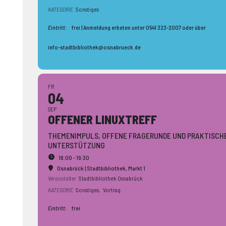
KATEGORIE
Sonstiges
Eintritt:
frei | Anmeldung erbeten unter 0541 323-2007 oder über
info-stadtbibliothek@osnabrueck.de
FR
04
SEP
OFFENER LINUXTREFF
THEMENIMPULS, OFFENE FRAGERUNDE UND PRAKTISCH
UNTERSTÜTZUNG
18:00 - 19:30
Osnabrück | Stadtbibliothek
, Markt 1
Veranstalter
Stadtbibliothek Osnabrück
KATEGORIE
Sonstiges,
Vortrag
Eintritt:
frei