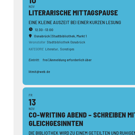
NOV
LITERA­RISCHE MITTAGS­PAUSE
EINE KLEINE AUSZEIT BEI EINER KURZEN LESUNG
12:30 - 13:00
Osnabrück | Stadtbibliothek
, Markt 1
Veranstalter
Stadtbibliothek Osnabrück
KATEGORIE
Literatur,
Sonstiges
Eintritt:
frei | Anmeldung erforderlich über
litmit@web.de
FR
13
NOV
CO-WRITING ABEND – SCHREIBEN MI
GLEICH­GESINNTEN
DIE BIBLIOTHEK WIRD ZU EINEM GETEILTEN UND RUHIGE