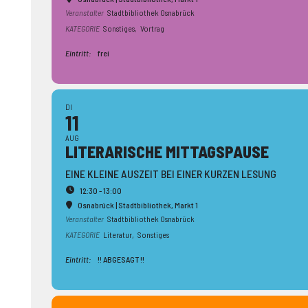
Veranstalter
Stadtbibliothek Osnabrück
KATEGORIE
Sonstiges,
Vortrag
Eintritt:
frei
DI
11
AUG
LITERA­RISCHE MITTAGS­PAUSE
EINE KLEINE AUSZEIT BEI EINER KURZEN LESUNG
12:30 - 13:00
Osnabrück | Stadtbibliothek
, Markt 1
Veranstalter
Stadtbibliothek Osnabrück
KATEGORIE
Literatur,
Sonstiges
Eintritt:
!! ABGESAGT !!