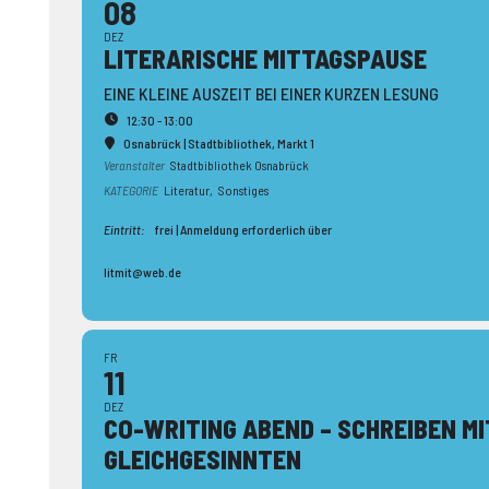
08
DEZ
LITERA­RISCHE MITTAGS­PAUSE
EINE KLEINE AUSZEIT BEI EINER KURZEN LESUNG
12:30 - 13:00
Osnabrück | Stadtbibliothek
, Markt 1
Veranstalter
Stadtbibliothek Osnabrück
KATEGORIE
Literatur,
Sonstiges
Eintritt:
frei | Anmeldung erforderlich über
litmit@web.de
FR
11
DEZ
CO-WRITING ABEND – SCHREIBEN MI
GLEICH­GESINNTEN