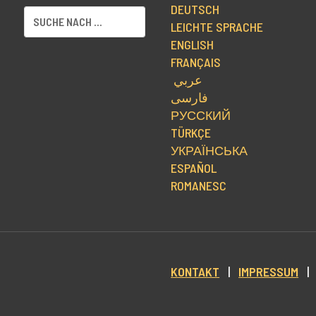
DEUTSCH
LEICHTE SPRACHE
ENGLISH
FRANÇAIS
عربي
فارسی
РУССКИЙ
TÜRKÇE
УКРАЇНСЬКА
ESPAÑOL
ROMANESC
KONTAKT
|
IMPRESSUM