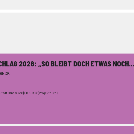
LAG 2026: „SO BLEIBT DOCH ETWAS NOCH...
 BECK
Stadt Osnabrück | FB Kultur (Projektbüro)