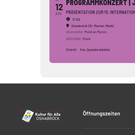
PROGRAMMKONZERT | J
12
PRÄSENTATION ZUR 15. INTERNAT
AUG
17:00
Osnabrück | St. Marien
, Markt
Veranstalter
Musik an Marien
KATEGORIE
Musik
Eintritt:
frei, Spende erbeten
Öffnungszeiten