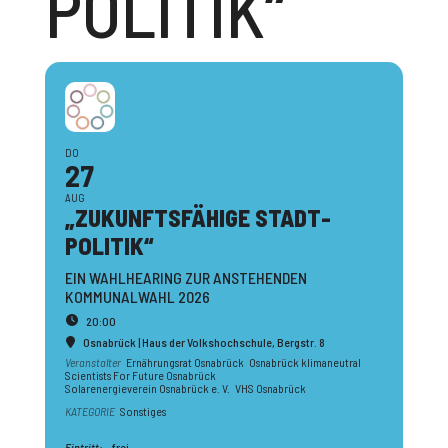
POLITIK“
DO
27
AUG
„ZUKUNFTS­FÄHIGE STADT­
POLITIK“
EIN WAHLHEARING ZUR ANSTEHENDEN
KOMMUNALWAHL 2026
20:00
Osnabrück | Haus der Volkshochschule
, Bergstr. 8
Veranstalter
Ernährungsrat Osnabrück
Osnabrück klimaneutral
Scientists For Future Osnabrück
Solarenergieverein Osnabrück e. V.
VHS Osnabrück
KATEGORIE
Sonstiges
Eintritt:
frei