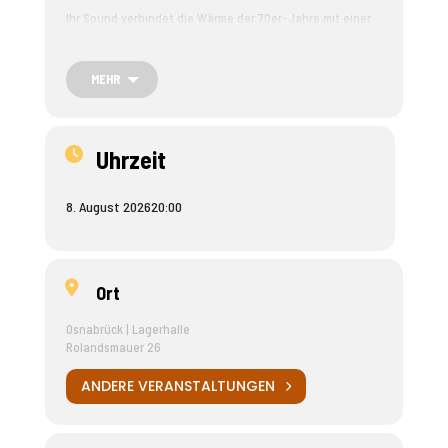
Ihr Sound verbindet die Wärme der 70er-Jahre mit einer
modernen, persönlichen Note. Inspiriert von Künstlern wie
Paul Simon, Gram Parsons, Nick Drake, Eels und Fleet
Foxes entsteht ein Klangbild, das bluesig, folkig und
MEHR
voller Emotionen ist. Mit starken Melodien und einer
besonderen akustischen Besetzung widmen sich ihre
Songs den großen und kleinen Fragen des Menschseins.
Uhrzeit
Live ist Yellofox ein intimes und zugleich erhebendes
Erlebnis – ein musikalischer Roadtrip, der berührt,
inspiriert und nachklingt.
8. August 2026
20:00
Ort
Osnabrück | Lagerhalle
Rolandsmauer 26
ANDERE VERANSTALTUNGEN