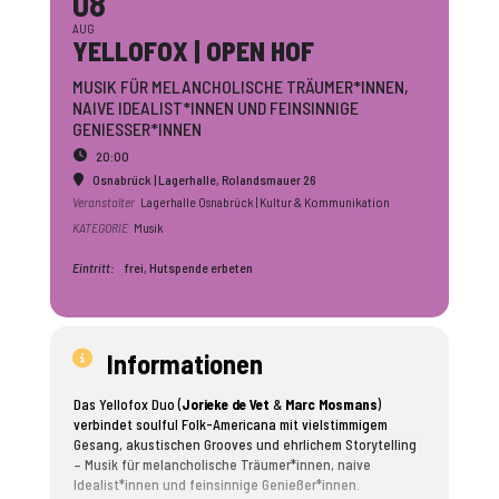
08
AUG
YELLOFOX | OPEN HOF
MUSIK FÜR MELANCHOLISCHE TRÄUMER*INNEN,
NAIVE IDEALIST*INNEN UND FEINSINNIGE
GENIESSER*INNEN
20:00
Osnabrück | Lagerhalle
, Rolandsmauer 26
Veranstalter
Lagerhalle Osnabrück | Kultur & Kommunikation
KATEGORIE
Musik
Eintritt:
frei, Hutspende erbeten
Informationen
Das Yellofox Duo (
Jorieke de Vet
&
Marc Mosmans
)
verbindet soulful Folk-Americana mit vielstimmigem
Gesang, akustischen Grooves und ehrlichem Storytelling
– Musik für melancholische Träumer*innen, naive
Idealist*innen und feinsinnige Genießer*innen.