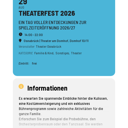
29
AUG
THEATER­FEST 2026
EIN TAG VOLLER ENTDECKUNGEN ZUR
SPIELZEITERÖFFNUNG 2026/27
14:00 - 22:00
Osnabrück | Theater am Domhof
, Domhof 10/11
Veranstalter
Theater Osnabrück
KATEGORIE
Familie & Kind,
Sonstiges,
Theater
Eintritt:
frei
Informationen
Es erwarten Sie spannende Einblicke hinter die Kulissen,
eine Kostümversteigerung und ein exklusives
Bühnenprogramm sowie zahlreiche Aktivitäten für die
ganze Familie.
Erforschen Sie zum Beispiel die Probebühne, den
Orchesterprobenraum oder den Tanzsaal. Sie werden