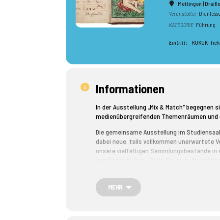
Mettingen | Draif
Veranstalter
Draifles
KATEGORIE
Führung
Eintritt:
KUKUK-Tick
Informationen
In der Ausstellung „Mix & Match“ begegnen s
medienübergreifenden Themenräumen und g
Die gemeinsame Ausstellung im Studiensaal
dabei neue, teils vollkommen unerwartete 
unsere vielfältigen Sammlungsbestände in e
geprägten Kultur – Erde, Feuer, Luft und Wa
Blick für Materialien und Themen und schaf
nichts miteinander zu tun haben. Die Idee, d
MEHR
griechische Antike zurück und ist bis heute
Weise präsent ist.
Gezeigt werden Highlights der Druckgrafik 