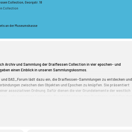
lessen Collection
, Georgstr. 18
sen Collection
ets an der Museumskasse
ich Archiv und Sammlung der Draiflessen Collection in vier epochen- und
eben einen Einblick in unseren Sammlungskosmos.
 und DAS_Forum lädt dazu ein, die Draiflessen-Sammlungen zu entdecken un
Verbindungen zwischen den Objekten und Epochen zu knüpfen. Sie präsentiert
iner assoziativen Ordnung. Dafür dienen die vier Grundelemente der westlich
sser – als narratives Leitmotiv: Sie strukturieren den Rundgang, schärfen de
fen es, Brücken zwischen Exponaten zu schlagen, die auf den ersten Blick
ie Welt mit diesen vier Grundelementen zu erklären, reicht bis in die
 eine Vorstellung, die in Wissenschaft, Kunst und Kultur auf unterschiedlichst
und Buchkunst neben Fotografien, Film- und Werbematerial aus der Geschichte