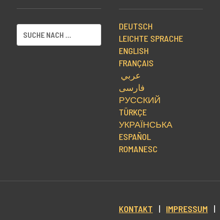
DEUTSCH
LEICHTE SPRACHE
ENGLISH
FRANÇAIS
عربي
فارسی
РУССКИЙ
TÜRKÇE
УКРАЇНСЬКА
ESPAÑOL
ROMANESC
KONTAKT
|
IMPRESSUM