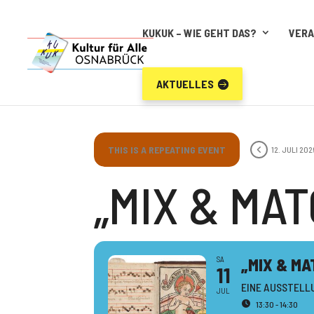
KUKUK – WIE GEHT DAS?
VER
AKTUELLES
THIS IS A REPEATING EVENT
12. JULI 202
„MIX & MAT
SA
„MIX & MA
11
EINE AUSSTELL
JUL
13:30 - 14:30