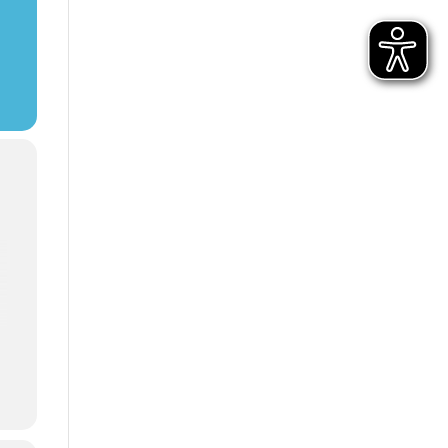
d
n
e