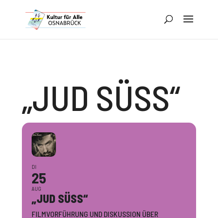
„JUD SÜSS“
DI
25
AUG
„JUD SÜSS“
FILMVORFÜHRUNG UND DISKUSSION ÜBER