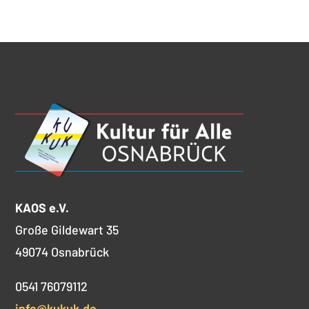
KAOS e.V.
Große Gildewart 35
49074 Osnabrück
0541 76079112
info@kukuk.de