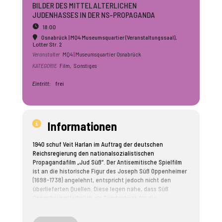
BILDER DES MITTELALTERLICHEN
JUDENHASSES IN DER NS-PROPAGANDA
18:00
Osnabrück | MQ4 Museumsquartier (Veranstaltungssaal)
,
Lotter Str. 2
Veranstalter
MQ4 | Museumsquartier Osnabrück
KATEGORIE
Film,
Sonstiges
Eintritt:
frei
Informationen
1940 schuf Veit Harlan im Auftrag der deutschen
Reichsregierung den nationalsozialistischen
Propagandafilm „Jud Süß“. Der Antisemitische Spielfilm
ist an die historische Figur des Joseph Süß Oppenheimer
(1698-1738) angelehnt, entspricht jedoch nicht den
überlieferten Quellen. Diese legen nahe, dass Süß
Oppenheimer lediglich als Sündenbock für die
Verfehlungen des Herzogs Karl Alexander von
Württemberg (1684-1737) büßen musste.