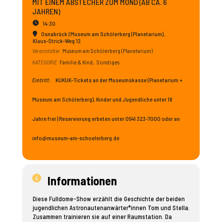
MIT EINEM ABSTECHER ZUM MOND (AB CA. 6
JAHREN)
14:30
Osnabrück | Museum am Schölerberg (Planetarium)
,
Klaus-Strick-Weg 12
Veranstalter
Museum am Schölerberg (Planetarium)
KATEGORIE
Familie & Kind,
Sonstiges
Eintritt:
KUKUK-Tickets an der Museumskasse (Planetarium +
Museum am Schölerberg), Kinder und Jugendliche unter 18
Jahre frei | Reservierung erbeten unter 0541 323-7000 oder an
info@museum-am-schoelerberg.de
Informationen
Diese Fulldome-Show erzählt die Geschichte der beiden
jugendlichen Astronautenanwärter*innen Tom und Stella.
Zusammen trainieren sie auf einer Raumstation. Da