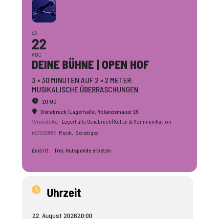
SA
22
AUG
DEINE BÜHNE | OPEN HOF
3 × 30 MINUTEN AUF 2 × 2 METER:
MUSIKALISCHE ÜBERRASCHUNGEN
20:00
Osnabrück | Lagerhalle
, Rolandsmauer 26
Veranstalter
Lagerhalle Osnabrück | Kultur & Kommunikation
KATEGORIE
Musik,
Sonstiges
Eintritt:
frei, Hutspende erbeten
Uhrzeit
22. August 2026
20:00