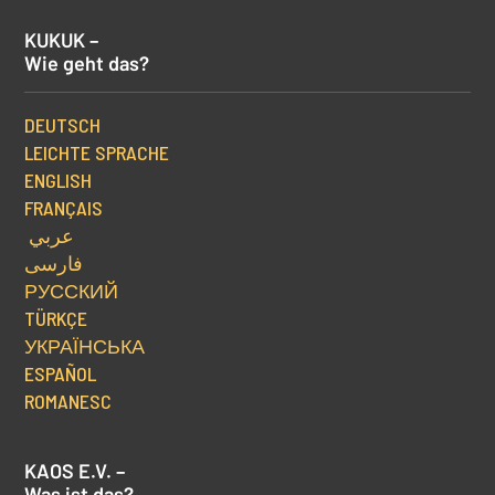
KUKUK –
Wie geht das?
DEUTSCH
LEICHTE SPRACHE
ENGLISH
FRANÇAIS
عربي
فارسی
РУССКИЙ
TÜRKÇE
УКРАЇНСЬКА
ESPAÑOL
ROMANESC
KAOS E.V. –
Was ist das?