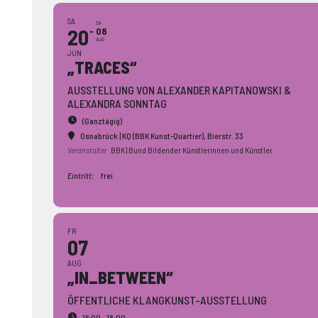
SA
SA
20
08
AUG
JUN
„TRACES“
AUSSTELLUNG VON ALEXANDER KAPITANOWSKI &
ALEXANDRA SONNTAG
(Ganztägig)
Osnabrück | KQ (BBK Kunst-Quartier)
, Bierstr. 33
Veranstalter
BBK | Bund Bildender Künstlerinnen und Künstler
Eintritt:
frei
FR
07
AUG
„IN_BETWEEN“
ÖFFENTLICHE KLANGKUNST-AUSSTELLUNG
16:00 - 18:00