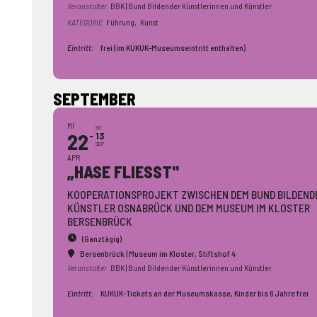
Veranstalter
BBK | Bund Bildender Künstlerinnen und Künstler
KATEGORIE
Führung,
Kunst
Eintritt:
frei (im KUKUK-Museumseintritt enthalten)
SEPTEMBER
MI
SO
22
13
SEP
APR
„HASE FLIESST"
KOOPERATIONSPROJEKT ZWISCHEN DEM BUND BILDEND
KÜNSTLER OSNABRÜCK UND DEM MUSEUM IM KLOSTER
BERSENBRÜCK
(Ganztägig)
Bersenbrück | Museum im Kloster
, Stiftshof 4
Veranstalter
BBK | Bund Bildender Künstlerinnen und Künstler
Eintritt:
KUKUK-Tickets an der Museumskasse, Kinder bis 6 Jahre frei