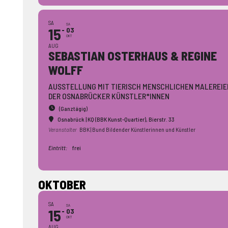
SA
SA
15
03
OKT
AUG
SEBASTIAN OSTERHAUS & REGINE
WOLFF
AUSSTELLUNG MIT TIERISCH MENSCHLICHEN MALEREIE
DER OSNABRÜCKER KÜNSTLER*INNEN
(Ganztägig)
Osnabrück | KQ (BBK Kunst-Quartier)
, Bierstr. 33
Veranstalter
BBK | Bund Bildender Künstlerinnen und Künstler
Eintritt:
frei
OKTOBER
SA
SA
15
03
OKT
AUG