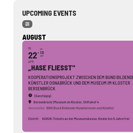
UPCOMING EVENTS
AUGUST
MI
SO
22
13
SEP
APR
„HASE FLIESST"
KOOPERATIONSPROJEKT ZWISCHEN DEM BUND BILDEND
KÜNSTLER OSNABRÜCK UND DEM MUSEUM IM KLOSTER
BERSENBRÜCK
(Ganztägig)
Bersenbrück | Museum im Kloster
, Stiftshof 4
Veranstalter
BBK | Bund Bildender Künstlerinnen und Künstler
Eintritt:
KUKUK-Tickets an der Museumskasse, Kinder bis 6 Jahre frei