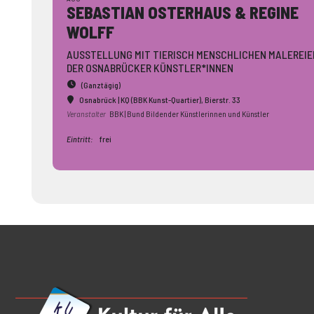
SEBASTIAN OSTERHAUS & REGINE
WOLFF
AUSSTELLUNG MIT TIERISCH MENSCHLICHEN MALEREIE
DER OSNABRÜCKER KÜNSTLER*INNEN
(Ganztägig)
Osnabrück | KQ (BBK Kunst-Quartier)
, Bierstr. 33
Veranstalter
BBK | Bund Bildender Künstlerinnen und Künstler
Eintritt:
frei