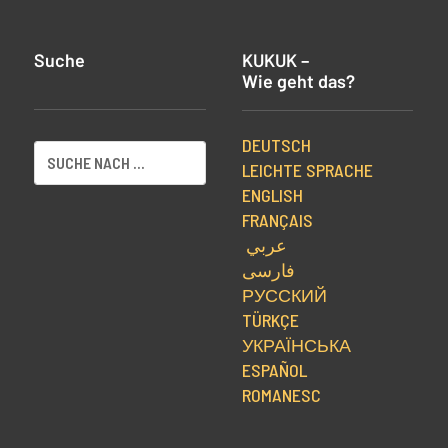
Suche
KUKUK –
Wie geht das?
DEUTSCH
LEICHTE SPRACHE
ENGLISH
FRANÇAIS
عربي
فارسی
РУССКИЙ
TÜRKÇE
УКРАЇНСЬКА
ESPAÑOL
ROMANESC